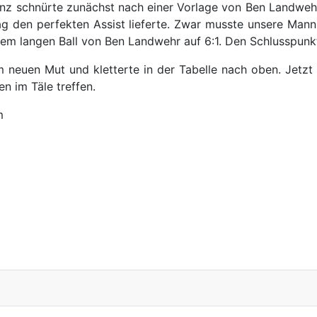
Manz schnürte zunächst nach einer Vorlage von Ben Landweh
ag den perfekten Assist lieferte. Zwar musste unsere Man
 langen Ball von Ben Landwehr auf 6:1. Den Schlusspunkt se
 neuen Mut und kletterte in der Tabelle nach oben. Jetzt
 im Täle treffen.
im
egen Holzgerlingen