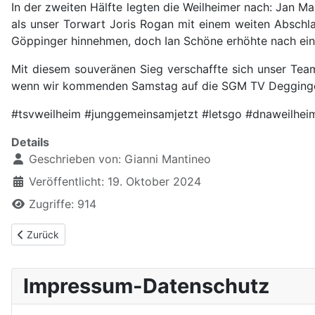
In der zweiten Hälfte legten die Weilheimer nach: Jan 
als unser Torwart Joris Rogan mit einem weiten Abschl
Göppinger hinnehmen, doch Ian Schöne erhöhte nach einem
Mit diesem souveränen Sieg verschaffte sich unser Team
wenn wir kommenden Samstag auf die SGM TV Deggingen
#tsvweilheim #junggemeinsamjetzt #letsgo #dnaweilhe
Details
Geschrieben von:
Gianni Mantineo
Veröffentlicht: 19. Oktober 2024
Zugriffe: 914
Vorheriger Beitrag: Comeback-Sieg der U19 des TSV Weilheim g
Zurück
Impressum-Datenschutz