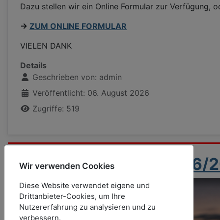
Dazu stellen wir ein Online Formular zur Verfügung, 
->
ZUM ONLINE FORMULAR
VIELEN DANK
Details
Geschrieben von:
admin
Veröffentlicht: 06. August 2026
Zugriffe: 519
🔴⚪ Dauerkarte 2026/202
Wir verwenden Cookies
Diese Website verwendet eigene und
Drittanbieter-Cookies, um Ihre
Nutzererfahrung zu analysieren und zu
verbessern.