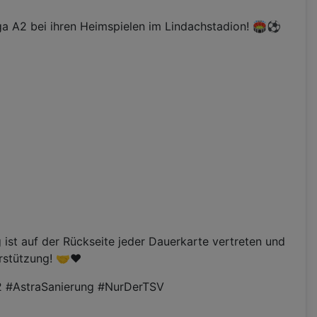
iga A2 bei ihren Heimspielen im Lindachstadion! 🏟️⚽
st auf der Rückseite jeder Dauerkarte vertreten und
rstützung! 🤝❤️
2 #AstraSanierung #NurDerTSV