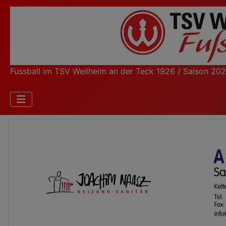
Fussball im TSV Weilheim an der Teck 1926 / Saison 20