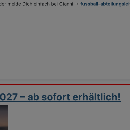
oder melde Dich einfach bei Gianni ->
fussball-abteilungsl
7 – ab sofort erhältlich!