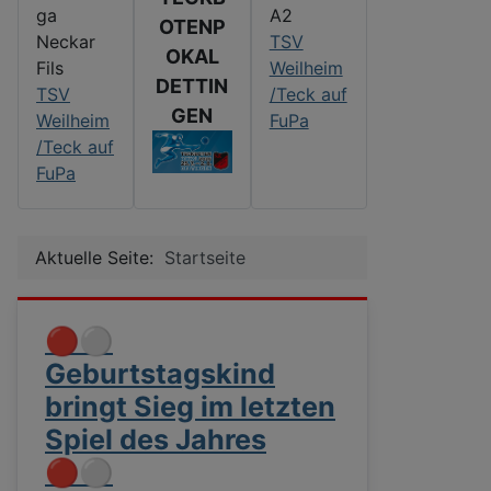
ga
A2
OTENP
Neckar
TSV
OKAL
Fils
Weilheim
DETTIN
TSV
/Teck auf
GEN
Weilheim
FuPa
/Teck auf
FuPa
Aktuelle Seite:
Startseite
🔴⚪
Geburtstagskind
bringt Sieg im letzten
Spiel des Jahres
🔴⚪