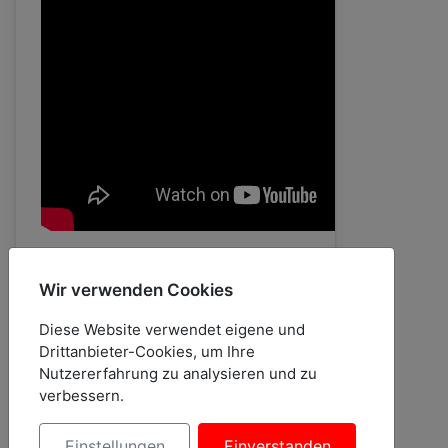
Details
Geschrieben von:
Blende Acht ·
Wir verwenden Cookies
Webmaster@Fussball-Weilheim.de
Diese Website verwendet eigene und
Veröffentlicht: 01. Dezember
Drittanbieter-Cookies, um Ihre
2025
Nutzererfahrung zu analysieren und zu
verbessern.
Zugriffe: 462
Einstellungen
Einverstanden