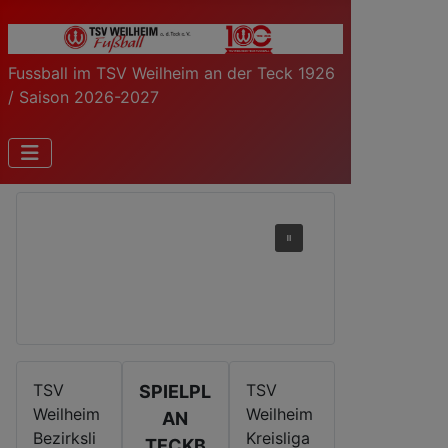
Fussball im TSV Weilheim an der Teck 1926
/ Saison 2026-2027
TSV
TSV
SPIELPL
Weilheim
Weilheim
AN
Bezirksli
Kreisliga
TECKB