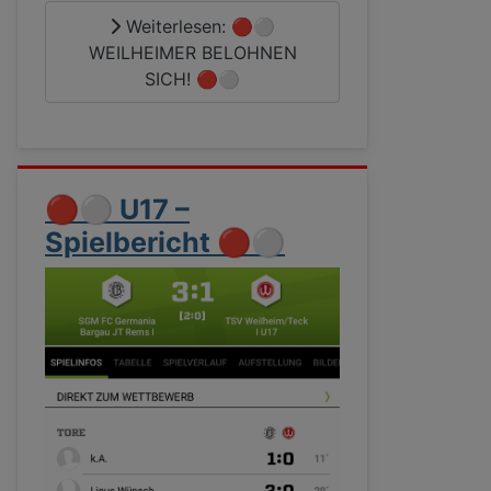
Weiterlesen: 🔴⚪
WEILHEIMER BELOHNEN
SICH! 🔴⚪
🔴⚪ U17 –
Spielbericht 🔴⚪