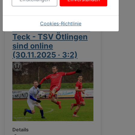
Die Bilder vom Spiel
Cookies-Richtlinie
TSV Weilheim an der
Teck - TSV Ötlingen
sind online
(30.11.2025 · 3:2)
Details