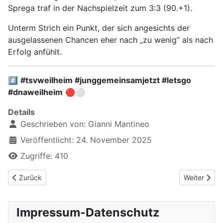
Sprega traf in der Nachspielzeit zum 3:3 (90.+1).
Unterm Strich ein Punkt, der sich angesichts der
ausgelassenen Chancen eher nach „zu wenig“ als nach
Erfolg anfühlt.
#️⃣
#tsvweilheim #junggemeinsamjetzt #letsgo
#dnaweilheim
🔴⚪
Details
Geschrieben von:
Gianni Mantineo
Veröffentlicht: 24. November 2025
Zugriffe: 410
Vorheriger Beitrag: Die Bilder vom Spiel TSV Weilheim an der Teck
Nächster Be
Zurück
Weiter
Impressum-Datenschutz