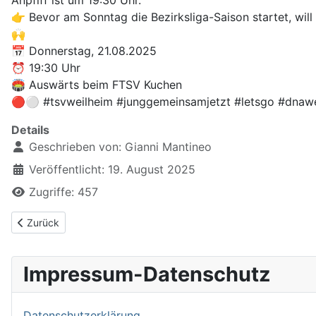
👉 Bevor am Sonntag die Bezirksliga-Saison startet, wil
🙌
📅 Donnerstag, 21.08.2025
⏰ 19:30 Uhr
🏟️ Auswärts beim FTSV Kuchen
🔴⚪ #tsvweilheim #junggemeinsamjetzt #letsgo #dnawe
Details
Geschrieben von:
Gianni Mantineo
Veröffentlicht: 19. August 2025
Zugriffe: 457
Vorheriger Beitrag: MATCHDAY
Zurück
Impressum-Datenschutz
Datenschutzerklärung