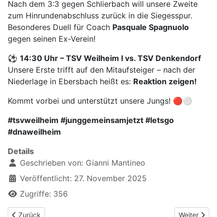
Nach dem 3:3 gegen Schlierbach will unsere Zweite
zum Hinrundenabschluss zurück in die Siegesspur.
Besonderes Duell für Coach
Pasquale Spagnuolo
gegen seinen Ex-Verein!
⚽
14:30 Uhr – TSV Weilheim I vs. TSV Denkendorf
Unsere Erste trifft auf den Mitaufsteiger – nach der
Niederlage in Ebersbach heißt es:
Reaktion zeigen!
Kommt vorbei und unterstützt unsere Jungs! 🔴⚪
#tsvweilheim #junggemeinsamjetzt #letsgo
#dnaweilheim
Details
Geschrieben von:
Gianni Mantineo
Veröffentlicht: 27. November 2025
Zugriffe: 356
Vorheriger Beitrag: Die Bilder vom Spiel TSV Weilheim an der Tec
Nächster Be
Zurück
Weiter