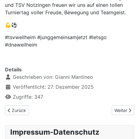
und TSV Notzingen freuen wir uns auf einen tollen
Turniertag voller Freude, Bewegung und Teamgeist.
💪⚽
#tsvweilheim #junggemeinsamjetzt #letsgo
#dnaweilheim
Details
Geschrieben von:
Gianni Mantineo
Veröffentlicht: 27. Dezember 2025
Zugriffe: 347
Vorheriger Beitrag: ⚽ Fußball erleben. Gemeinsam wachsen. ⚽
Nächster Be
Zurück
Weiter
Impressum-Datenschutz