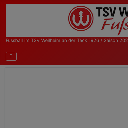
Fussball im TSV Weilheim an der Teck 1926 / Saison 20