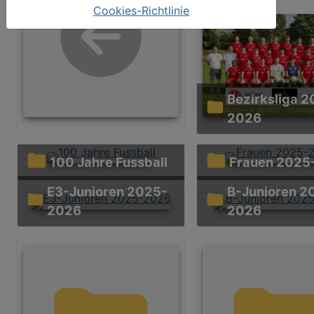
Cookies-Richtlinie
Bezirksliga 2025-
2026
100 Jahre Fussball
Frauen 202
E3-Junioren 2025-
B-Junioren 2025-
2026
2026