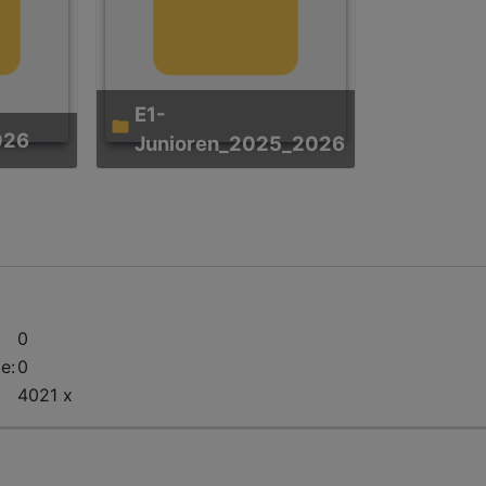
E1-
026
Junioren_2025_2026
0
e:
0
4021 x